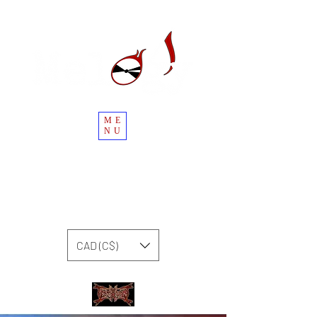
ME
NU
CAD (C$)