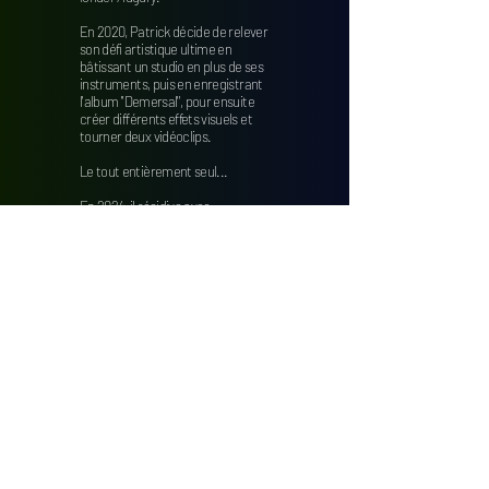
En 2020, Patrick décide de relever
son défi artistique ultime en
bâtissant un studio en plus de ses
instruments, puis en enregistrant
l'album ''Demersal'', pour ensuite
créer différents effets visuels et
tourner deux vidéoclips.
Le tout entièrement seul...
En 2024, il récidive avec
''Sundaland'', sur lequel il joue 8
instruments...