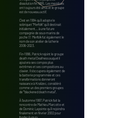
dissolution fin 1995. Les membres
ont toujours été amis et le groupe
est de nouveau actif.
C'est en 1994 qu'il adopte le
sobriquet ''Merfolk'' qu'il destinait
initialement... à une future
compagnie de sous-marins de
poche !!! Merfolk fut également le
nom de son atelier de lutherie
2006-2023
.
Fin-1996, Patrick rejoint le groupe
death metal Deafness auquel il
ajoutera ses compos plus
extrêmes et ses compositions au
clavier. Il s'occupera également de
la batterie programmée et ces
transformations donneront
naissance à Kralizec, considéré
comme un des premiers groupes
de ""blackened death metal''.
À l'automne 1997, Patrick fait la
rencontre de Mathieu Marcotte et
de Dominic Lapointe qu'il rejoindra
finalement en février 2002 pour
fonder Augury.