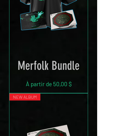
Merfolk Bundle
Prix promotionnel
À partir de
50,00 $
NEW ALBUM