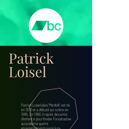
Patrick
Loisel
Patrick Loisel alias ''Merfolk'' est né
en 1970 et a débuté sur scène en
1985. En 1990, il rejoint des amis
d'enfance pour fonder Foreshadow
qui publiera quatre
enregistrements jusqu'à sa