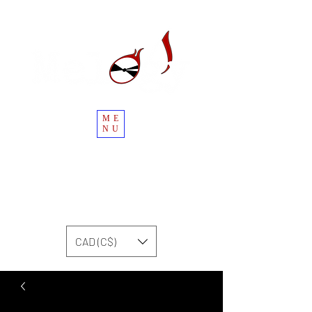
ME
NU
CAD (C$)