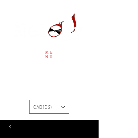
ME
NU
CAD (C$)