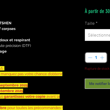
À partir de
30
Taille
*
 ATSHEN
f corpses
Sélectionn
doux et respirant
te précision (DTF)
Quantité
*
vage
⚠️
Rupture de stock
e manquez pas votre chance d’obtenir
Me notifier l
 septembre 2025
eptembre 2025
us
garantissez votre copie
avant la
mbre
pour toutes les précommandes !