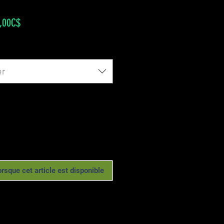
Prix
,00C$
promotionnel
er
orsque cet article est disponible