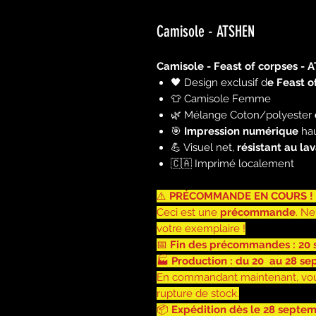
Camisole - ATSHEN
Camisole - Feast of corpses -
🖤 Design exclusif d
e Feast o
👕 Camisole Femme
🌿 Mélange Coton/polyester
🎯
Impression numérique
hau
💪 Visuel net,
résistant au la
🇨🇦 Imprimé localement
⚠️
PRÉCOMMANDE EN COURS !
Ceci est une
précommande
. N
votre exemplaire !
📅
Fin des précommandes : 20
🏭
Production : du 20 au 28 s
En commandant maintenant, vo
rupture de stock.
📦
Expédition dès le 28 septe