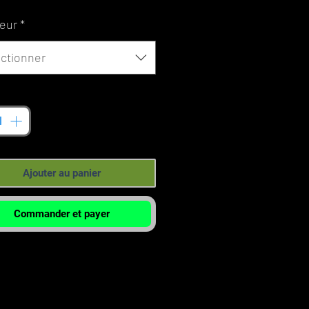
promotionnel
eur
*
ctionner
tité
*
Ajouter au panier
Commander et payer