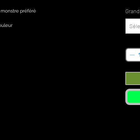
Grand
e monstre préféré
ouleur
Séle
Quan