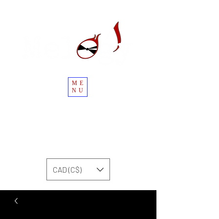
ME
NU
CAD (C$)