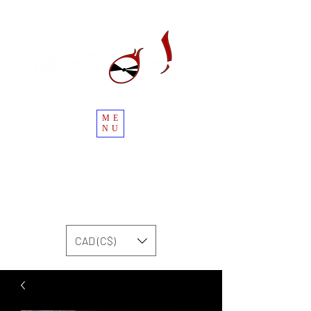
ME
NU
CAD (C$)