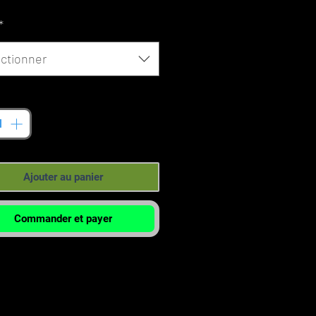
promotionnel
*
ctionner
tité
*
Ajouter au panier
Commander et payer