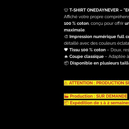
👕
T-SHIRT ONEDAYNEVER – "
Affiché votre propre compréhen
100 % coton
, conçu pour offrir
u
maximale
.
🎨
Impression numérique full c
détaillé avec des couleurs éclata
🖤
Tissu 100 % coton
– Doux, resp
🔥
Coupe classique
– Adaptée à 
📦
Disponible en plusieurs taill
⚠️
ATTENTION : PRODUCTION S
🏭
Production : SUR DEMANDE
📦
Expédition de 1 à 2 semaine