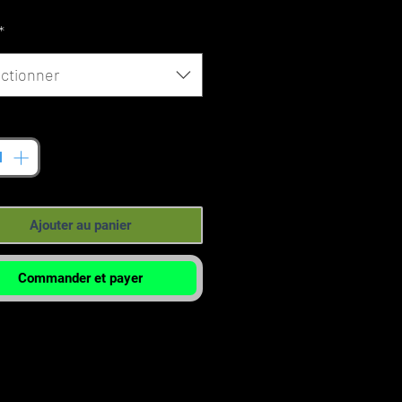
promotionnel
*
ctionner
tité
*
Ajouter au panier
Commander et payer