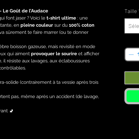
Taille
 – Le Goût de l’Audace
i font jaser ? Voici le
t-shirt ultime
: une
stante, en
pleine couleur
sur du
100% coton
Séle
va sûrement te faire marrer (ou te donner
Quan
lèbre boisson gazeuse, mais revisité en mode
 ceux qui aiment
provoquer le sourire
et afficher
e, il résiste aux lavages, aux éclaboussures
contrôlables.
a-solide (contrairement à ta vessie après trois
artent pas, même après un accident (de lavage,
rant 🚽