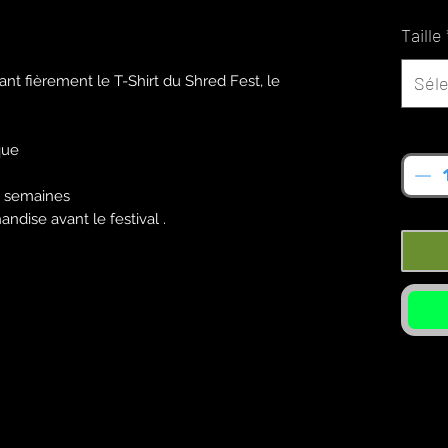
Taille
nt fièrement le T-Shirt du Shred Fest, le
Séle
Quan
ique
 2 semaines
ndise avant le festival .