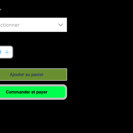
promotionnel
*
ctionner
tité
*
Ajouter au panier
Commander et payer