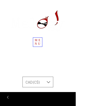
ME
NU
CAD (C$)