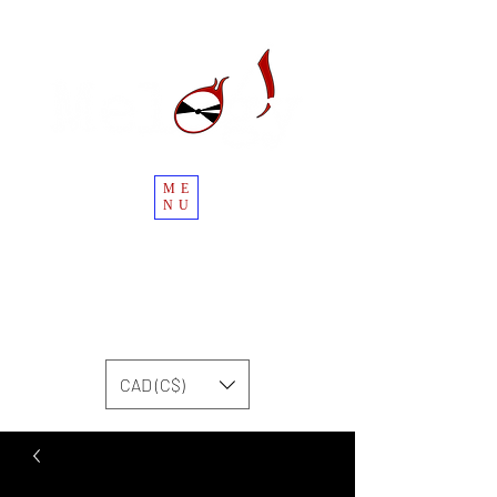
ME
NU
CAD (C$)