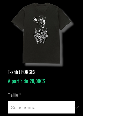
T-shirt FORGES
Prix
À partir de
20,00C$
promotionnel
Taille
*