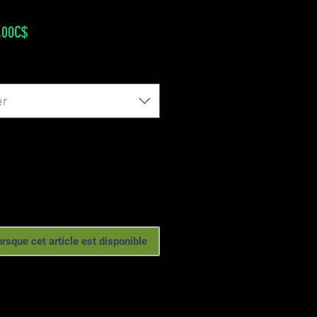
Prix
,00C$
promotionnel
er
orsque cet article est disponible