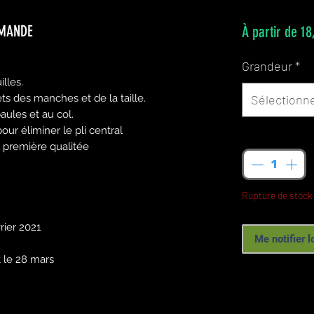
MMANDE
À partir de
18
Grandeur
*
lles.
ts des manches et de la taille.
Sélectionn
ules et au col.
our éliminer le pli central
Quantité
*
e première qualitée
Rupture de stock
ier 2021
Me notifier l
t le 28 mars