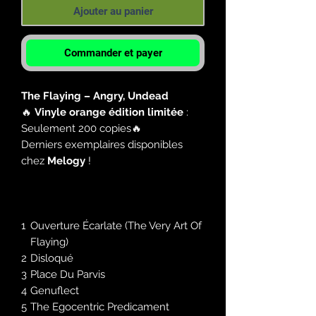
Ajouter au panier
Commander et payer
The Flaying – Angry, Undead
🔥
Vinyle orange édition limitée
:
Seulement 200 copies🔥
Derniers exemplaires disponibles
chez
Melogy
!
1
Ouverture Écarlate (The Very Art Of
Flaying)
2
Disloqué
3
Place Du Parvis
4
Genuflect
5
The Egocentric Predicament