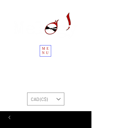
ME
NU
CAD (C$)