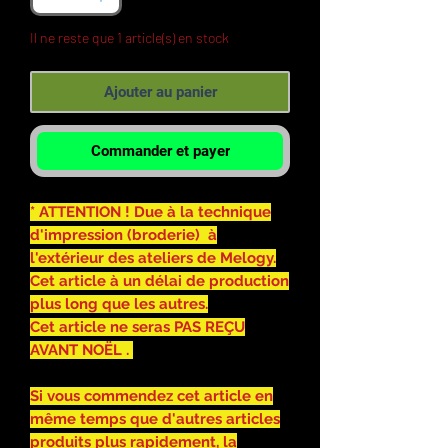
Il ne reste que 1 article(s) en stock
Ajouter au panier
Commander et payer
* ATTENTION ! Due à la technique
d'impression (broderie) à
l'extérieur des ateliers de Melogy.
Cet article à un délai de production
plus long que les autres.
Cet article ne seras PAS REÇU
AVANT NOËL .
Si vous commendez cet article en
même temps que d'autres articles
produits plus rapidement, la