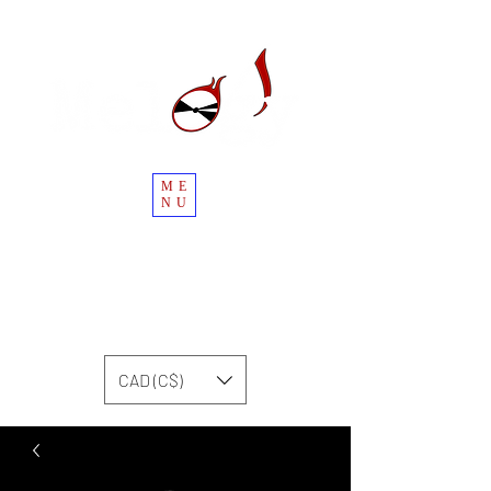
ME
NU
CAD (C$)