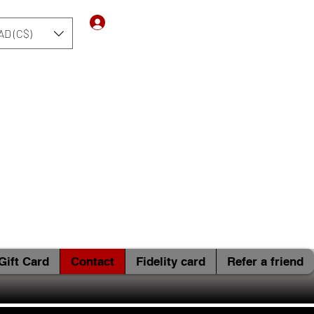
Log In
AD (C$)
Gift Card
Contact
Fidelity card
Refer a friend