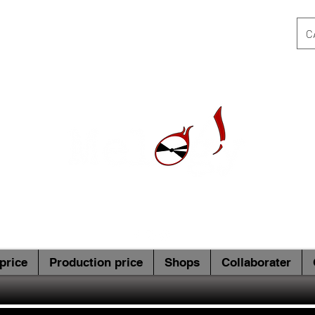
C
price
Production price
Shops
Collaborater