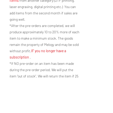
items
from another category (DTF printing,
laser engraving, digital printing etc.) You can
add items from the second month if sales are
going well.
*After the pre-orders are completed, we will
produce approximately 10 to 20% more of each
item to make a minimum stock. The goods
remain the property of Melogy and may be sold
without profit.
IF you no longer have a
subscription
.
*If NO pre-order on an item has been made
during the pre-order period. We will put the
item “out of stock”. We will return the item if 25
fans subscribe to the item return notification
for a new pre-order up to a cumulative of 20
items sold before new production.
-Possibility of purchasing your equipment at
cost price!