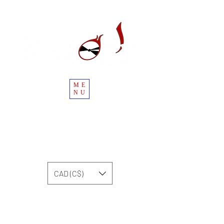
ME
NU
CAD (C$)