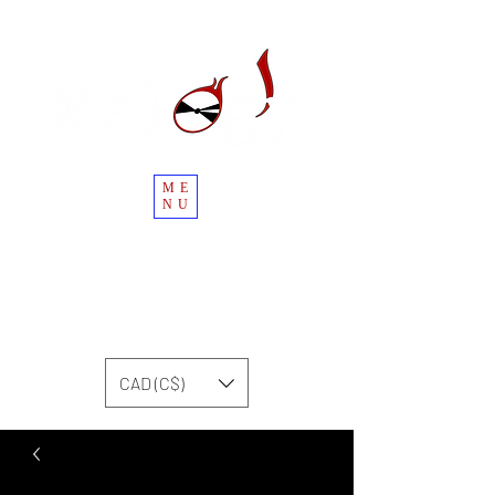
ME
NU
CAD (C$)