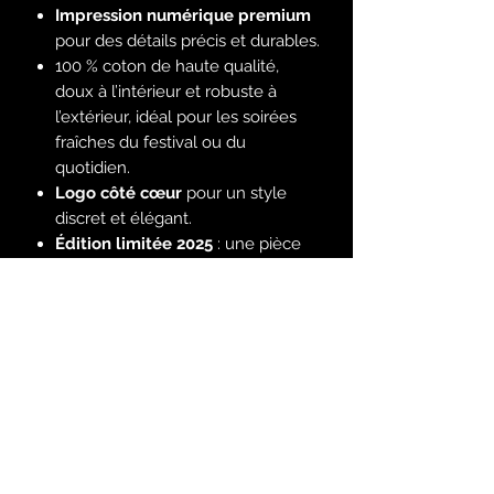
Impression numérique premium
pour des détails précis et durables.
100 % coton de haute qualité,
doux à l’intérieur et robuste à
l’extérieur, idéal pour les soirées
fraîches du festival ou du
quotidien.
Logo côté cœur
pour un style
discret et élégant.
Édition limitée 2025
: une pièce
rare pour les vrais fans.
Choisissez votre style préféré et
affichez fièrement votre amour pour
le Gaspesian Metal Fest 2025 avec ce
hoodie exclusif! 🔥🤘
⚠️
PRÉCOMMANDE EN COURS !
⚠️
Ceci est une
précommande
. Ne
manquez pas votre dernière chance