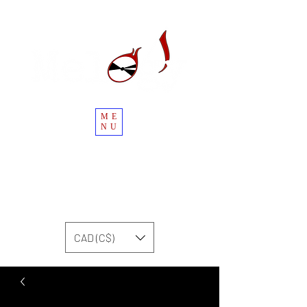
ME
NU
CAD (C$)