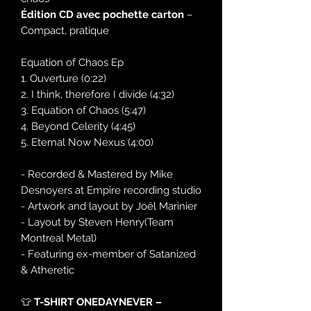
Édition CD avec pochette carton
–
Compact, pratique
Equation of Chaos Ep
1. Ouverture (0:22)
2. I think, therefore I divide (4:32)
3. Equation of Chaos (5:47)
4. Beyond Celerity (4:45)
5. Eternal Now Nexus (4:00)
- Recorded & Mastered by Mike
Desnoyers at Empire recording studio
- Artwork and layout by Joël Marinier
- Layout by Steven Henry(Team
Montreal Metal)
- Featuring ex-member of Satanized
& Atheretic
👕
T-SHIRT ONEDAYNEVER –