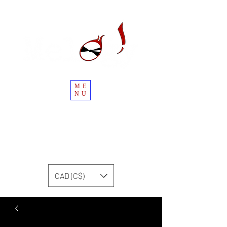
ME
NU
CAD (C$)