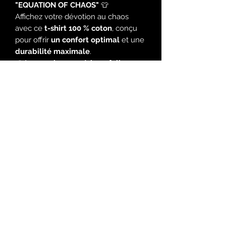
"EQUATION OF CHAOS"
👕
Affichez votre dévotion au chaos
avec ce
t-shirt 100 % coton
, conçu
pour offrir
un confort optimal
et une
durabilité maximale
.
🎨
Impression numérique full
couleur (13 pouces de large)
– Un
design ultra détaillé avec des
couleurs éclatantes, fidèle à l’univers
de
ONEDAYNEVER
.
🖤
Tissu 100 % coton
– Doux,
respirant et résistant.
🔥
Coupe classique
– Adaptée à
toutes les morphologies.
📦
Disponible en plusieurs tailles
⚠️
PRÉCOMMANDE EN COURS !
⚠️
Ceci est une
précommande
. Ne
manquez pas votre chance d’obtenir