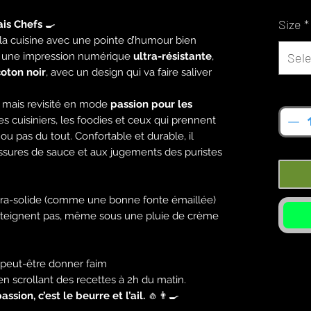
Size
*
ais Chefs
🍳
 la cuisine avec une pointe d’humour bien
 une impression numérique
ultra-résistante
,
Sele
oton noir
, avec un design qui va faire saliver
Quan
, mais revisité en mode
passion pour les
 les cuisiniers, les foodies et ceux qui prennent
ou pas du tout. Confortable et durable, il
ussures de sauce et aux jugements des puristes
tra-solide (comme une bonne fonte émaillée)
déteignent pas, même sous une pluie de crème
t peut-être donner faim
 en scrollant des recettes à 2h du matin.
sion, c’est le beurre et l’ail.
🧄👨‍🍳