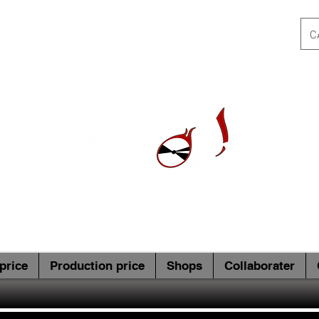
C
price
Production price
Shops
Collaborater