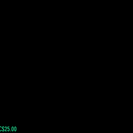
Sale
C$25.00