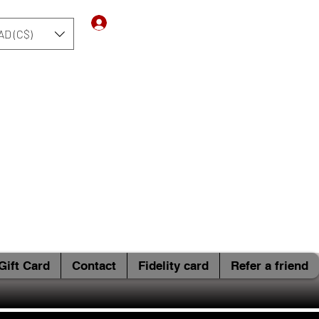
Log In
AD (C$)
Gift Card
Contact
Fidelity card
Refer a friend