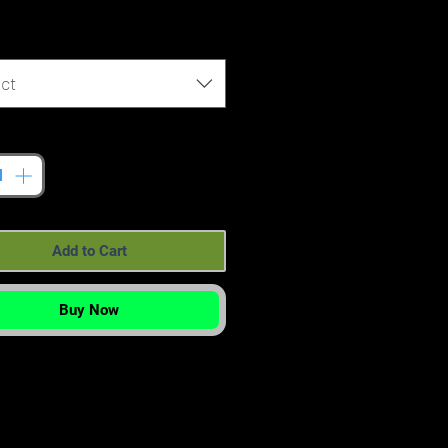
Price
ct
tity
*
Add to Cart
Buy Now