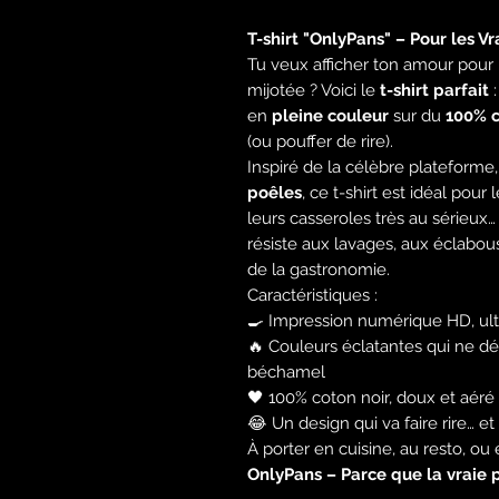
T-shirt "OnlyPans" – Pour les Vr
Tu veux afficher ton amour pour
mijotée ? Voici le
t-shirt parfait
:
en
pleine couleur
sur du
100% c
(ou pouffer de rire).
Inspiré de la célèbre plateforme
poêles
, ce t-shirt est idéal pour
leurs casseroles très au sérieux… 
résiste aux lavages, aux éclabo
de la gastronomie.
Caractéristiques :
🍳 Impression numérique HD, ul
🔥 Couleurs éclatantes qui ne 
béchamel
🖤 100% coton noir, doux et aéré
😂 Un design qui va faire rire… e
À porter en cuisine, au resto, ou
OnlyPans – Parce que la vraie pas